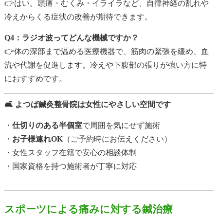
👉はい。頭痛・むくみ・イライラなど、自律神経の乱れや
冷えからくる症状の改善が期待できます。
Q4：ラジオ波ってどんな機械ですか？
👉体の深部まで温める医療機器で、筋肉の緊張を緩め、血
流や代謝を促進します。冷えや下腹部の張りが強い方に特
におすすめです。
🛋️ よつば鍼灸整骨院は女性にやさしい空間です
・
仕切りのある半個室
で周囲を気にせず施術
・
お子様連れOK
（ご予約時にお伝えください）
・女性スタッフ在籍で安心の相談体制
・国家資格を持つ施術者が丁寧に対応
スポーツによる痛みに対する鍼治療