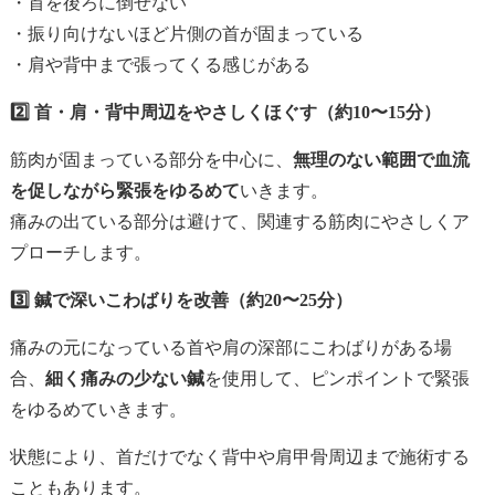
・首を後ろに倒せない
・振り向けないほど片側の首が固まっている
・肩や背中まで張ってくる感じがある
2️⃣ 首・肩・背中周辺をやさしくほぐす（約10〜15分）
筋肉が固まっている部分を中心に、
無理のない範囲で血流
を促しながら緊張をゆるめて
いきます。
痛みの出ている部分は避けて、関連する筋肉にやさしくア
プローチします。
3️⃣ 鍼で深いこわばりを改善（約20〜25分）
痛みの元になっている首や肩の深部にこわばりがある場
合、
細く痛みの少ない鍼
を使用して、ピンポイントで緊張
をゆるめていきます。
状態により、首だけでなく背中や肩甲骨周辺まで施術する
こともあります。