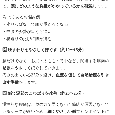
て、
腰にどのような負担がかかっているかを確認
します。
🔍 よくあるお悩み例：
・座りっぱなしで腰が重だるくなる
・中腰の姿勢が続くと痛い
・寝返りのたびに腰が痛む
2️⃣ 腰まわりをやさしくほぐす（約10〜15分）
腰だけでなく、お尻・太もも・背中など、関連する筋肉の
緊張をやさしくほぐしていきます。
痛みの出ている部分を避け、
血流を促して自然治癒を引き
出す準備
をします。
3️⃣ 鍼で深部のこわばりを改善（約20〜25分）
慢性的な腰痛は、奥の方で固くなった筋肉が原因となって
いるケースが多いため、
細くやさしい鍼
でピンポイントに