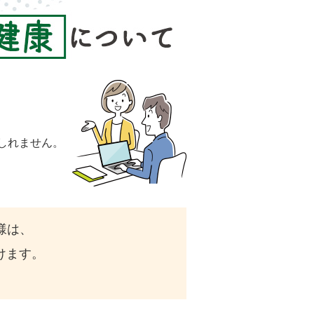
しれません。
様は、
けます。