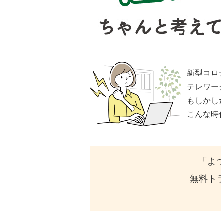
新型コロ
テレワー
もしかし
こんな時
「よ
無料ト