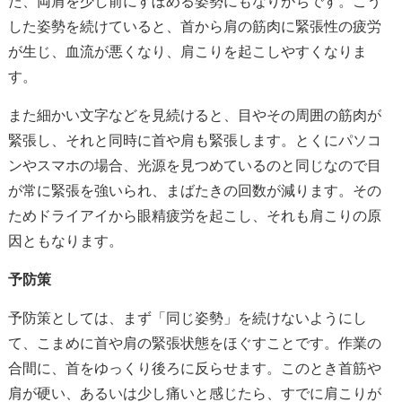
た、両肩を少し前にすぼめる姿勢にもなりがちです。こう
した姿勢を続けていると、首から肩の筋肉に緊張性の疲労
が生じ、血流が悪くなり、肩こりを起こしやすくなりま
す。
また細かい文字などを見続けると、目やその周囲の筋肉が
緊張し、それと同時に首や肩も緊張します。とくにパソコ
ンやスマホの場合、光源を見つめているのと同じなので目
が常に緊張を強いられ、まばたきの回数が減ります。その
ためドライアイから眼精疲労を起こし、それも肩こりの原
因ともなります。
予防策
予防策としては、まず「同じ姿勢」を続けないようにし
て、こまめに首や肩の緊張状態をほぐすことです。作業の
合間に、首をゆっくり後ろに反らせます。このとき首筋や
肩が硬い、あるいは少し痛いと感じたら、すでに肩こりが