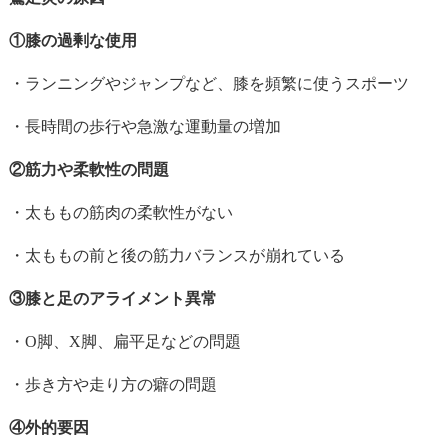
①膝の過剰な使用
・ランニングやジャンプなど、膝を頻繁に使うスポーツ
・長時間の歩行や急激な運動量の増加
②筋力や柔軟性の問題
・太ももの筋肉の柔軟性がない
・太ももの前と後の筋力バランスが崩れている
③膝と足のアライメント異常
・
O
脚、
X
脚、扁平足などの問題
・歩き方や走り方の癖の問題
④外的要因