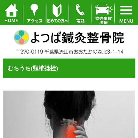
むちうち(頸椎捻挫)