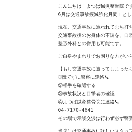
こんにちは！
よつば鍼灸整骨院で
6月は交通事故撲滅強化月間！と
現在、交通事故に遭われてむち打
交通事故後のお身体の不調を、自
整形外科との併用も可能です。
ご自身やまわりでお困りな方がい
【もし交通事故に遭ってしまった
➀慌てずに警察に連絡📞
②相手を確認する
③事故状況と目撃者の確認
④よつば鍼灸整骨院に連絡📞
04-7170-4641
その場で示談交渉は行わず必ず警察
当院には交通事故に詳しいスタッフ