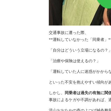
交通事故に遭った際、
**運転していなかった「同乗者」*
「自分はどういう立場になるの？
「治療や保険は使えるの？」
「運転していた人に迷惑がかから
といった不安を抱えやすい傾向が
しかし、
同乗者は過失の有無に関係
事故によるケガや不調があれば、
流山おおたかの森のよつば鍼灸整